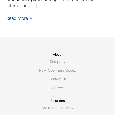
internationellt, […]
Redovisningsekonom
Read More »
/
Accountant
–
Eurostep
|
Sweden
About
Company
PLM Openness Codex
Contact Us
Career
Solutions
Solutions Overview